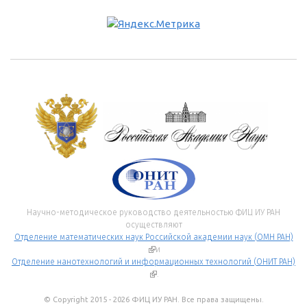
Научно-методическое руководство деятельностью ФИЦ ИУ РАН
осуществляют
Отделение математических наук Российской академии наук (ОМН РАН)
(внешняя ссылка)
и
Отделение нанотехнологий и информационных технологий (ОНИТ РАН)
(внешняя ссылка)
.
© Copyright 2015 - 2026 ФИЦ ИУ РАН. Все права защищены.