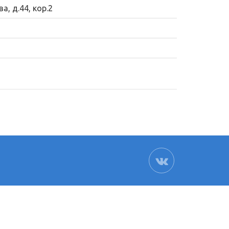
а, д.44, кор.2
ВК