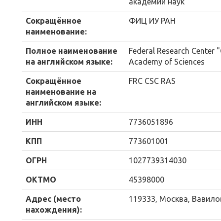
академии наук"
Сокращённое
ФИЦ ИУ РАН
наименование:
Полное наименование
Federal Research Center 
на английском языке:
Academy of Sciences
Сокращённое
FRC CSC RAS
наименование на
английском языке:
ИНН
7736051896
КПП
773601001
ОГРН
1027739314030
ОКТМО
45398000
Адрес (место
119333, Москва, Вавилов
нахождения):