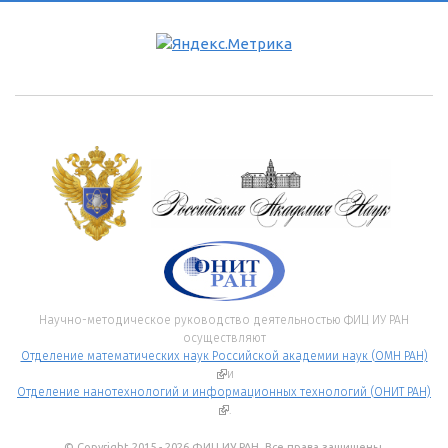
Научно-методическое руководство деятельностью ФИЦ ИУ РАН
осуществляют
Отделение математических наук Российской академии наук (ОМН РАН)
(внешняя ссылка)
и
Отделение нанотехнологий и информационных технологий (ОНИТ РАН)
(внешняя ссылка)
.
© Copyright 2015 - 2026 ФИЦ ИУ РАН. Все права защищены.