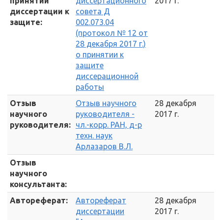
принятии
диссертационного
2017 г.
диссертации к
совета Д
защите:
002.073.04
(протокол № 12 от
28 декабря 2017 г.)
о принятии к
защите
диссерационной
работы
Отзыв
Отзыв научного
28 декабря
научного
руководителя -
2017 г.
руководителя:
чл.-корр. РАН, д-р
техн. наук
Арлазаров В.Л.
Отзыв
научного
консультанта:
Автореферат:
Автореферат
28 декабря
диссертации
2017 г.