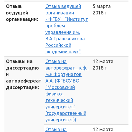
Отзыв
Отзыв ведущей
5 марта
ведущей
организации
2018 г.
организации:
- ФГБУН "Институт
проблем
управления им.
В.А.Трапезникова
Российской
академии наук"
Отзывы на
Отзыв на
12 марта
диссертацию
автореферат - к.ф.-
2018 г.
и
м.н.Фортунатов
авторефереат
А.А. (ФГБОУ ВО
диссертации:
"Московский
физико-
технический
университет"
(государственный
университет))
Отзыв на
12 марта