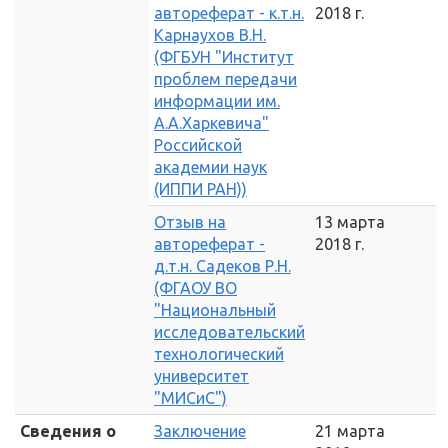
автореферат - к.т.н.
2018 г.
Карнаухов В.Н.
(ФГБУН "Институт
проблем передачи
информации им.
А.А.Харкевича"
Российской
академии наук
(ИППИ РАН))
Отзыв на
13 марта
автореферат -
2018 г.
д.т.н. Садеков Р.Н.
(ФГАОУ ВО
"Национальный
исследовательский
технологический
университет
"МИСиС")
Сведения о
Заключение
21 марта