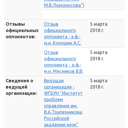
М.В.Ломоносова")
Отзывы
Отзыв
5 марта
официальных
официального
2018 г.
оппонентов:
оппонента - к.ф.-
м.н. Конушин А.С.
Отзыв
5 марта
официального
2018 г.
оппонента - д.ф.-
м.н. Мясников В.В.
Сведения о
Ведущая
5 марта
ведущей
организация -
2018 г.
организации:
ФГБУН "Институт
проблем
управления им.
В.А.Трапезникова
Российской
академии наук"