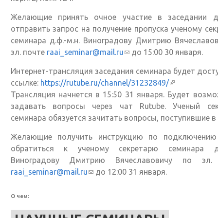
Желающие принять очное участие в заседании 
отправить запрос на получение пропуска ученому се
семинара д.ф.-м.н. Виноградову Дмитрию Вячеславо
эл. почте
raai_seminar@mail.ru
(ссылка для отправки ema
до 15:00 30 января.
Интернет-трансляция заседания семинара будет дост
ссылке:
https://rutube.ru/channel/31232849/
(внешняя ссы
Трансляция начнется в 15:50 31 января. Будет возм
задавать вопросы через чат Rutube. Ученый сек
семинара обязуется зачитать вопросы, поступившие в 
Желающие получить инструкцию по подключению
обратиться к ученому секретарю семинара д.ф
Виноградову Дмитрию Вячеславовичу по эл.
raai_seminar@mail.ru
(ссылка для отправки email)
до 12:00 31 января.
О чем: