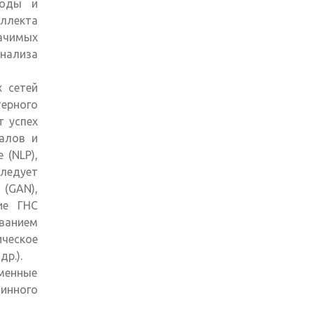
ходы и
еллекта
ачимых
нализа
х сетей
ерного
т успех
налов и
 (NLP),
Следует
(GAN),
ие ГНС
ованием
ческое
р.).
менные
шинного