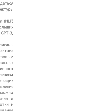
даться
ектуры
е
(NLP)
больших
 GPT-3,
писаны
естное
игровым
уальных
ивного
плением
ляющих
вление
 можно
ения и
отки и
ования