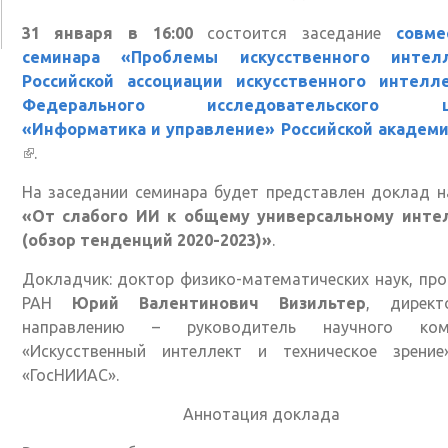
31 января в 16:00
состоится заседание
совме
семинара «Проблемы искусственного интел
Российской ассоциации искусственного интелл
Федерального исследовательского ц
«Информатика и управление» Российской академи
(внешняя ссылка)
.
На заседании семинара будет представлен доклад н
«От слабого ИИ к общему универсальному инте
(обзор тенденций 2020-2023)»
.
Докладчик: доктор физико-математических наук, пр
РАН
Юрий Валентинович Визильтер
, дирек
направлению – руководитель научного ком
«Искусственный интеллект и техническое зрени
«ГосНИИАС».
Аннотация доклада