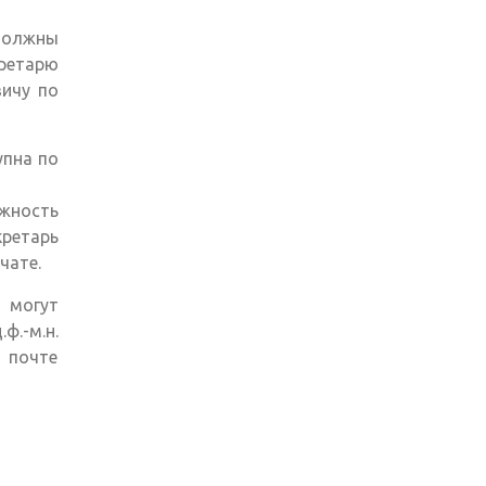
должны
кретарю
вичу по
il)
упна по
лка)
ожность
ретарь
чате.
 могут
.-м.н.
 почте