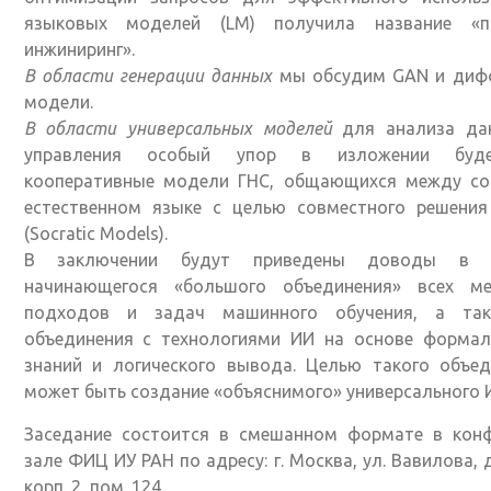
языковых моделей (LM) получила название «п
инжиниринг».
В области генерации данных
мы обсудим GAN и диф
модели.
В области универсальных моделей
для анализа да
управления особый упор в изложении буд
кооперативные модели ГНС, общающихся между со
естественном языке с целью совместного решения
(Socratic Models).
В заключении будут приведены доводы в п
начинающегося «большого объединения» всех ме
подходов и задач машинного обучения, а та
объединения с технологиями ИИ на основе формал
знаний и логического вывода. Целью такого объед
может быть создание «объяснимого» универсального 
Заседание состоится в смешанном формате в конф
зале ФИЦ ИУ РАН по адресу: г. Москва, ул. Вавилова, 
корп. 2, пом. 124.