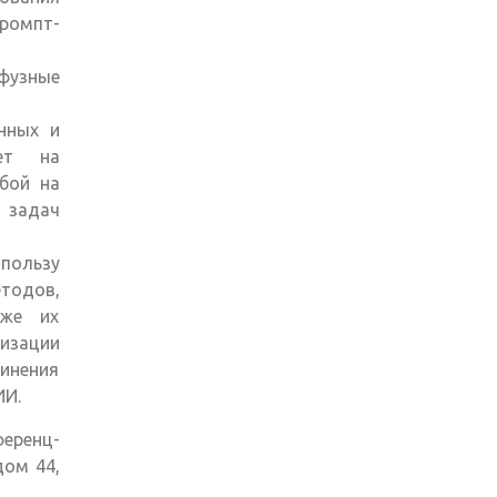
ромпт-
фузные
нных и
ет на
бой на
 задач
ользу
тодов,
кже их
изации
инения
ИИ.
еренц-
дом 44,