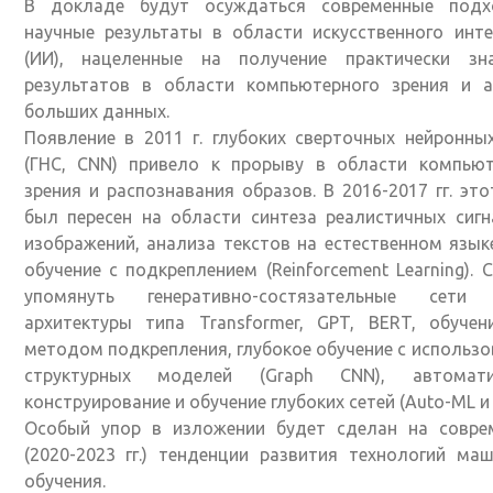
В докладе будут осуждаться современные под
научные результаты в области искусственного инт
(ИИ), нацеленные на получение практически зн
результатов в области компьютерного зрения и а
больших данных.
Появление в 2011 г. глубоких сверточных нейронны
(ГНС, CNN) привело к прорыву в области компьют
зрения и распознавания образов. В 2016-2017 гг. это
был пересен на области синтеза реалистичных сиг
изображений, анализа текстов на естественном языке
обучение с подкреплением (Reinforcement Learning). 
упомянуть генеративно-состязательные сети 
архитектуры типа Transformer, GPT, BERT, обучен
методом подкрепления, глубокое обучение с использ
структурных моделей (Graph CNN), автомати
конструирование и обучение глубоких сетей (Auto-ML и д
Особый упор в изложении будет сделан на совре
(2020-2023 гг.) тенденции развития технологий ма
обучения.