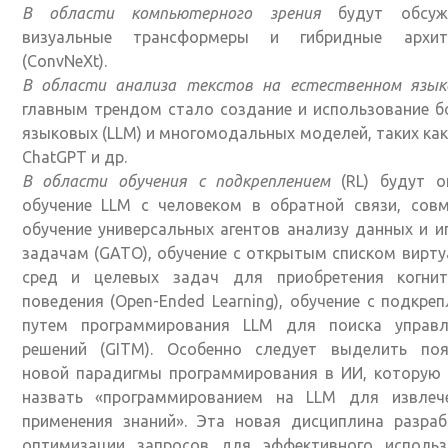
В области компьютерного зрения
будут обсуж
визуальные трансформеры и гибридные архит
(ConvNeXt).
В области анализа текстов на естественном язык
главным трендом стало создание и использование 
языковых (LLM) и многомодальных моделей, таких как
ChatGPT и др.
В области обучения с подкреплением
(RL) будут о
обучение LLM с человеком в обратной связи, совм
обучение универсальных агентов анализу данных и 
задачам (GATO), обучение с открытым списком вирт
сред и целевых задач для приобретения когнит
поведения (Open-Ended Learning), обучение с подкре
путем программирования LLM для поиска управ
решений (GITM). Особенно следует выделить поя
новой парадигмы программирования в ИИ, которую
назвать «программированием на LLM для извлеч
применения знаний». Эта новая дисциплина разраб
оптимизации запросов для эффективного использ