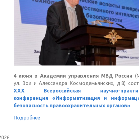
4 июня в Академии управления МВД России
(М
ул. Зои и Александра Космодемьянских, д.8) сос
XXX Всероссийская научно-практич
конференция «Информатизация и информац
безопасность правоохранительных органов»
.
Подробнее
2026