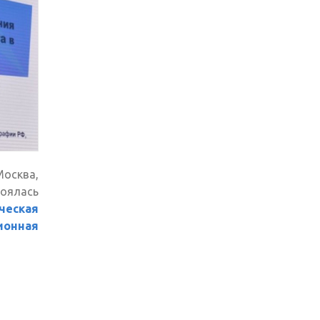
осква,
тоялась
еская
ионная