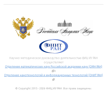
Научно-методическое руководство деятельностью ФИЦ ИУ РАН
осуществляют
Отделение математических наук Российской академии наук (ОМН РАН)
(внешняя ссылка)
и
Отделение нанотехнологий и информационных технологий (ОНИТ РАН)
(внешняя ссылка)
.
© Copyright 2015 - 2026 ФИЦ ИУ РАН. Все права защищены.